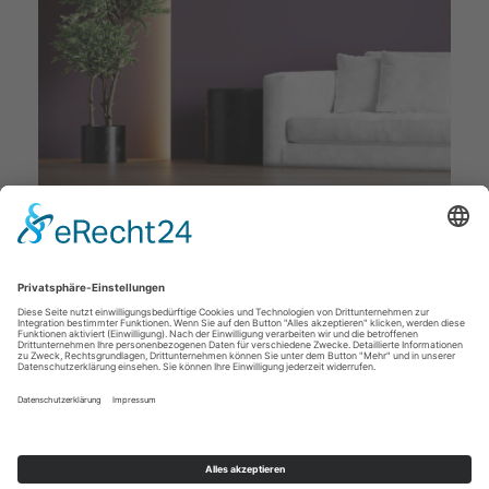
Deckenstudio Jenß | Rosenallee 4 | 17217 Penzlin |
Tel: 03962 - 22 10 88 |
Mail
|
Newsletter
|
Impressum