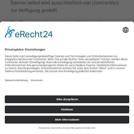
Banner selbst wird ausschließlich von Usercentrics
zur Verfügung gestellt.
Der Einsatz von Usercentrics erfolgt, um die
gesetzlich vorgeschriebenen Einwilligungen für den
Einsatz bestimmter Technologien einzuholen.
Rechtsgrundlage hierfür ist Art. 6 Abs. 1 lit. c DSGVO.
Auftragsverarbeitung
Wir haben einen Vertrag über Auftragsverarbeitung
(AVV) zur Nutzung des oben genannten Dienstes
geschlossen. Hierbei handelt es sich um einen
datenschutzrechtlich vorgeschriebenen Vertrag, der
gewährleistet, dass dieser die personenbezogenen
Daten unserer Websitebesucher nur nach unseren
Weisungen und unter Einhaltung der DSGVO
verarbeitet.