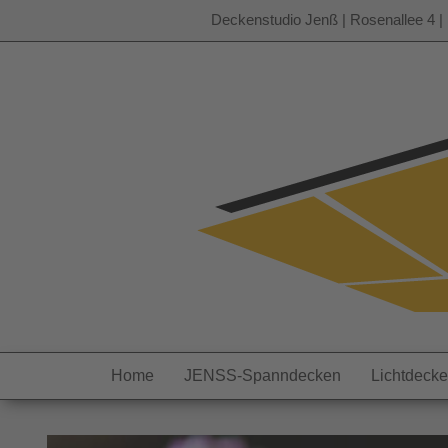
Deckenstudio Jenß | Rosenallee 4 | 
Zum
Inhalt
springen
Home
JENSS-Spanndecken
Lichtdeck