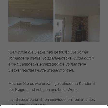
Hier wurde die Decke neu gestaltet. Die vorher
vorhandene weiße Holzpaneeldecke wurde durch
eine Spanndecke ersetzt und die vorhandene
Deckenleuchte wurde wieder montiert.
Machen Sie es wie unzählige zufriedene Kunden in
der Region und nehmen uns beim Wort...
...und vereinbaren Ihren individuellen Termin unter:
» Tel. 03962 / 22 10 88