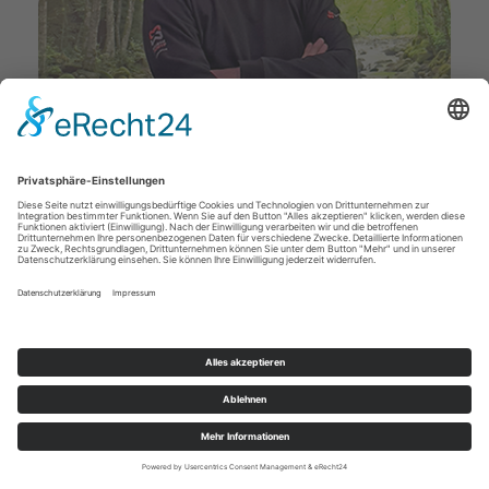
Deckenstudio Jenß | Rosenallee 4 | 17217 Penzlin |
Tel: 03962 - 22 10 88 |
Mail
|
Newsletter
|
Impressum
|
Datenschutz
|
Widerruf
|
|
Cookie-Einstellungen