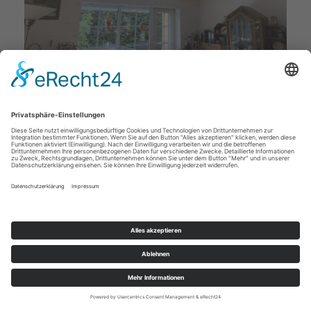
Deckenstudio Jenß | Rosenallee 4 | 17217 Penzlin |
Tel: 03962 - 22 10 88 |
Mail
|
Newsletter
|
Impressum
|
Datenschutz
|
Widerruf
|
|
Cookie-Einstellungen