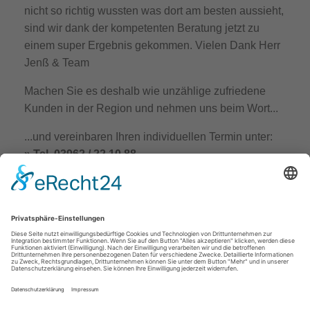
nicht so richtig wussten was dort am besten aussieht,
sind wir dank der kompetenten Beratung jetzt zu
einem super Ergebnis gekommen. Vielen Dank Herr
Jenß & Team
Machen Sie es deshalb wie unzählige zufriedene
Kunden in der Region und nehmen uns beim Wort...
...und vereinbaren Ihren individuellen Termin unter:
» Tel. 03962 / 22 10 88
» Mail:
info@deckenstudio-jenss.de
»
Kontaktformular
Ihr Spanndeckenexperte Ronald Jenß
Zurück zur Übersicht