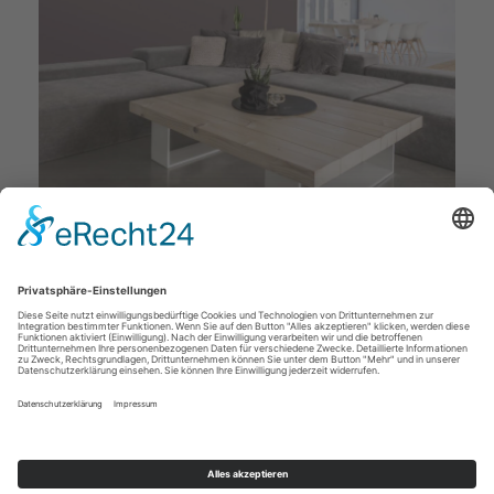
Deckenstudio Jenß | Rosenallee 4 | 17217 Penzlin |
Tel: 03962 - 22 10 88 |
Mail
|
Newsletter
|
Impressum