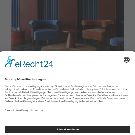
Deckenstudio Jenß | Rosenallee 4 | 17217 Penzlin |
Tel: 03962 - 22 10 88 |
Mail
|
Newsletter
|
Impressum