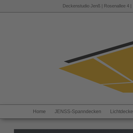
Deckenstudio Jenß | Rosenallee 4 | 
Zum
Inhalt
springen
Home
JENSS-Spanndecken
Lichtdeck