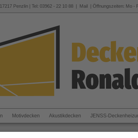
17217 Penzlin | Tel: 03962 - 22 10 88 |
Mail
| Öffnungszeiten: Mo - F
en
Motivdecken
Akustikdecken
JENSS-Deckenheizu