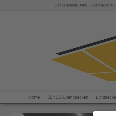
Deckenstudio Jenß | Rosenallee 4 | 
Zum
Inhalt
springen
Home
JENSS-Spanndecken
Lichtdeck