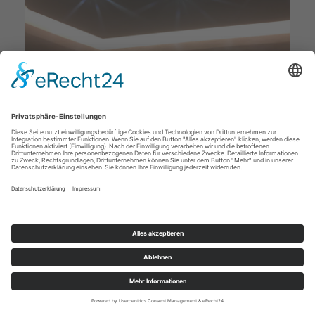
Deckenstudio Jenß | Rosenallee 4 | 17217 Penzlin |
Tel: 03962 - 22 10 88 |
Mail
|
Newsletter
|
Impressum
|
Datenschutz
|
Widerruf
|
|
Cookie-Einstellungen