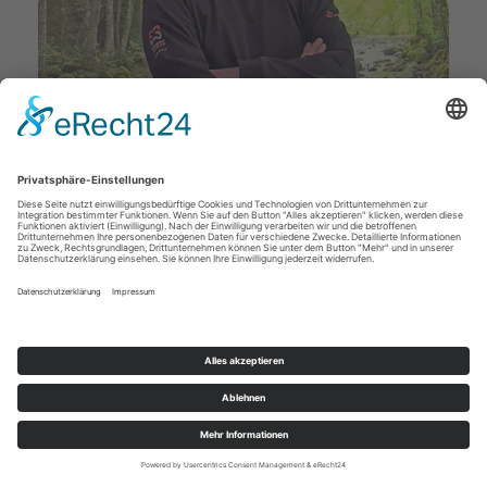
Deckenstudio Jenß | Rosenallee 4 | 17217 Penzlin |
Tel: 03962 - 22 10 88 |
Mail
|
Newsletter
|
Impressum
|
Datenschutz
|
Widerruf
|
|
Cookie-Einstellungen