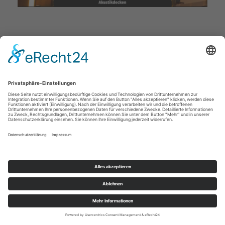
Deckenstudio Jenß | Rosenallee 4 | 17217 Penzlin |
Tel: 03962 - 22 10 88 |
Mail
|
Newsletter
|
Impressum
|
Datenschutz
|
Widerruf
|
|
Cookie-Einstellungen