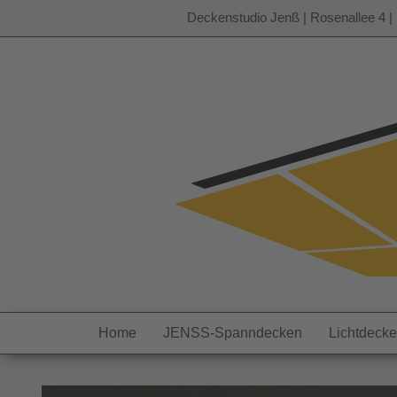
Deckenstudio Jenß | Rosenallee 4 | 
Zum
Inhalt
springen
Home
JENSS-Spanndecken
Lichtdeck