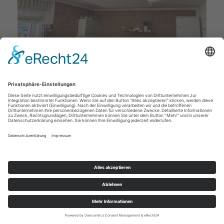
Deckenstudio Jenß | Rosenallee 4 | 17217 Penzlin |
Tel: 03962 - 22 10 88 |
Mail
|
Newsletter
|
Impressum
|
Datenschutz
|
Widerruf
|
|
Cookie-Einstellungen