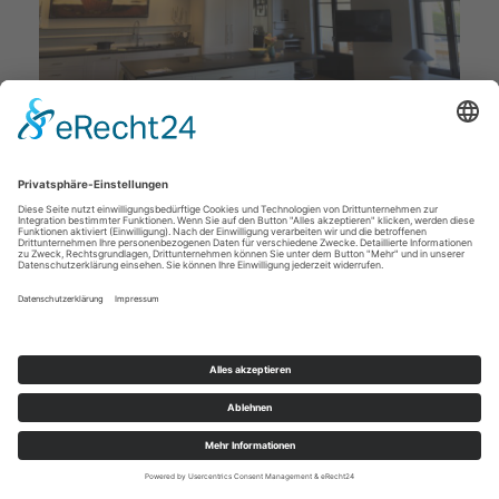
Deckenstudio Jenß | Rosenallee 4 | 17217 Penzlin |
Tel: 03962 - 22 10 88 |
Mail
|
Newsletter
|
Impressum
|
Datenschutz
|
Widerruf
|
|
Cookie-Einstellungen