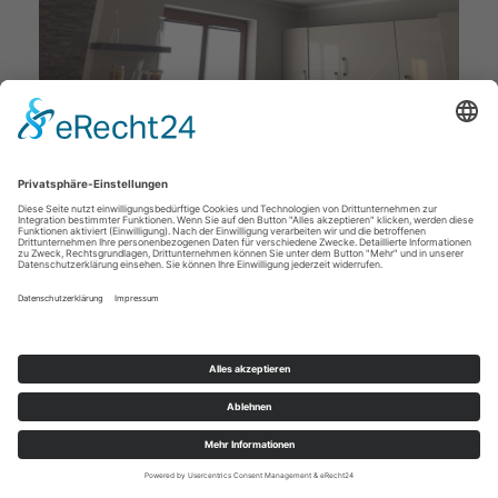
Deckenstudio Jenß | Rosenallee 4 | 17217 Penzlin |
Tel: 03962 - 22 10 88 |
Mail
|
Newsletter
|
Impressum
|
Datenschutz
|
Widerruf
|
|
Cookie-Einstellungen