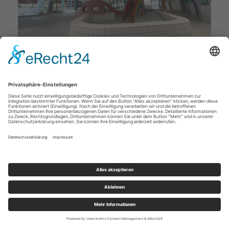
Deckenstudio Jenß | Rosenallee 4 | 17217 Penzlin |
Tel: 03962 - 22 10 88 |
Mail
|
Newsletter
|
Impressum
|
Datenschutz
|
Widerruf
|
|
Cookie-Einstellungen