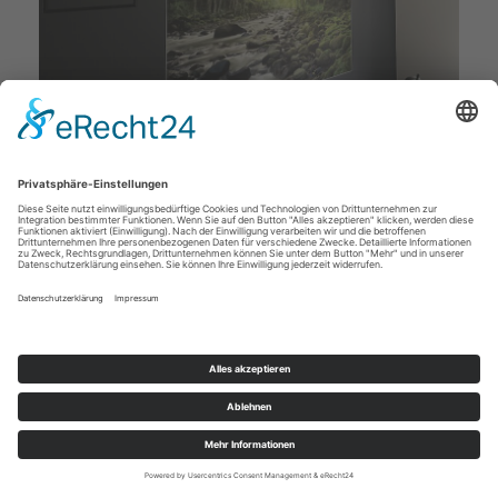
Deckenstudio Jenß | Rosenallee 4 | 17217 Penzlin |
Tel: 03962 - 22 10 88 |
Mail
|
Newsletter
|
Impressum
|
Datenschutz
|
Widerruf
|
|
Cookie-Einstellungen