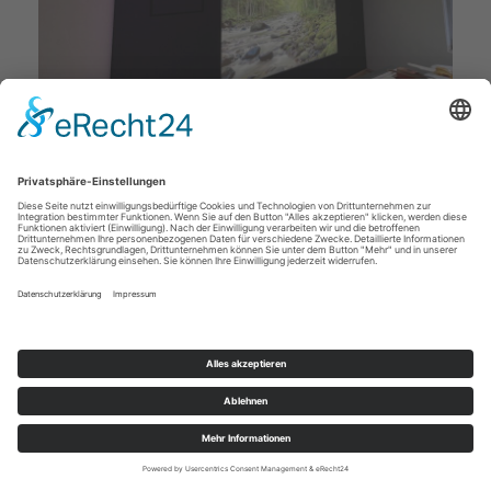
Deckenstudio Jenß | Rosenallee 4 | 17217 Penzlin |
Tel: 03962 - 22 10 88 |
Mail
|
Newsletter
|
Impressum
|
Datenschutz
|
Widerruf
|
|
Cookie-Einstellungen