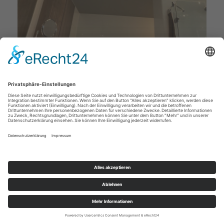
Deckenstudio Jenß | Rosenallee 4 | 17217 Penzlin |
Tel: 03962 - 22 10 88 |
Mail
|
Newsletter
|
Impressum
|
Datenschutz
|
Widerruf
|
|
Cookie-Einstellungen