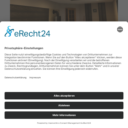
Deckenstudio Jenß | Rosenallee 4 | 17217 Penzlin |
Tel: 03962 - 22 10 88 |
Mail
|
Newsletter
|
Impressum
|
Datenschutz
|
Widerruf
|
|
Cookie-Einstellungen