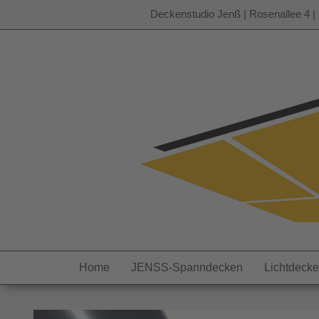
Deckenstudio Jenß | Rosenallee 4 | 
Zum
Inhalt
springen
Home
JENSS-Spanndecken
Lichtdeck